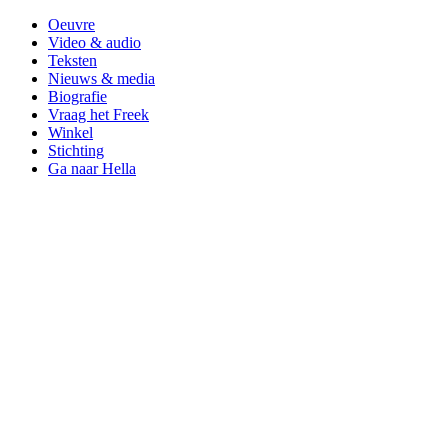
Oeuvre
Video & audio
Teksten
Nieuws & media
Biografie
Vraag het Freek
Winkel
Stichting
Ga naar Hella
Like
Freek
op
Facebook