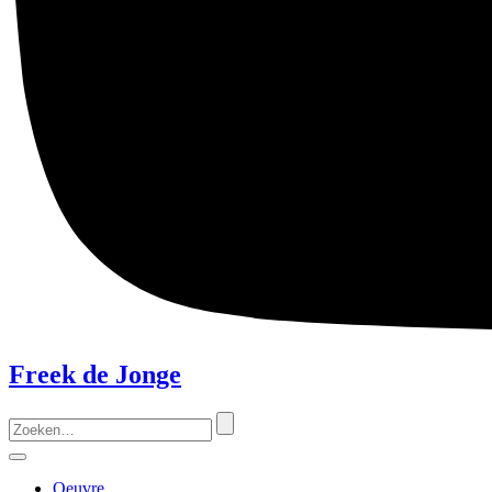
Freek de Jonge
Zoeken
naar:
Menu
Oeuvre